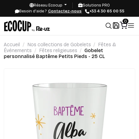
Réseau Ecocup
Solutions PRO
Besoin d'aide ?
Contactez-nous
+33 4 30 65 00 55
0
Accueil
Nos collections de Gobelets
Fêtes &
Événements
Fêtes religieuses
Gobelet
personnalisé Baptême Petits Pieds - 25 CL