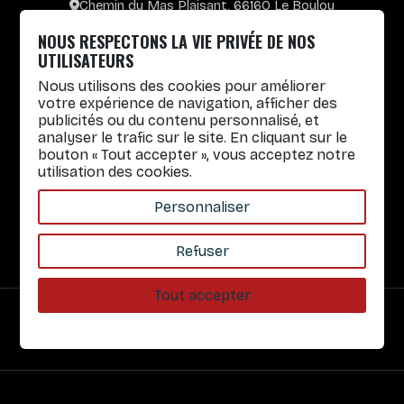
Chemin du Mas Plaisant, 66160 Le Boulou
+33 4 30 65 00 55
NOUS RESPECTONS LA VIE PRIVÉE DE NOS
Lun. au Vend. : 8h30-12h30 / 14h-17h
UTILISATEURS
Nous utilisons des cookies pour améliorer
Gobelets réutilisables
votre expérience de navigation, afficher des
publicités ou du contenu personnalisé, et
Infos pratiques
analyser le trafic sur le site. En cliquant sur le
bouton « Tout accepter », vous acceptez notre
Liens rapides
utilisation des cookies.
Nos Services
Personnaliser
À propos
Refuser
Tout accepter
Paiement sécurisé