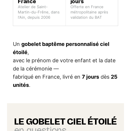
France
jours
Atelier de Saint-
Offerte en France
Martin-du-Frêne, dans
métropolitaine après
l'Ain, depuis 2006
validation du BAT
Un
gobelet baptême personnalisé ciel
étoilé
,
avec le prénom de votre enfant et la date
de la cérémonie —
fabriqué en France, livré en
7 jours
dès
25
unités
.
LE GOBELET CIEL ÉTOILÉ
en questions.