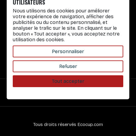
Lun. au Vend. : 8h30-12h30 / 14h-17h
UTILISATEURS
Nous utilisons des cookies pour améliorer
Gobelets réutilisables
votre expérience de navigation, afficher des
publicités ou du contenu personnalisé, et
Infos pratiques
analyser le trafic sur le site. En cliquant sur le
bouton « Tout accepter », vous acceptez notre
Liens rapides
utilisation des cookies.
Nos Services
Personnaliser
À propos
Refuser
Tout accepter
Paiement sécurisé
Tous droits réservés Ecocup.com