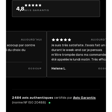
4,8
AVIS GARANTIS
AUJOURD'HUI
AUJOURD'HUI
cocup par contre
Je suis très satisfaite. J’avais fait un mail
u choix du
durant le week-end car je pensais
m’être trompée dans ma commande, j’ai
été appelée le lundi matin. Très efficace,
très rapide et conforme à ma
Helene L.
ECOCUP
commande. Je recommande ce site les
ECOCUP
yeux fermés
2 484
avis authentiques
certifiés par
Avis Garantis
(norme NF ISO 20488)