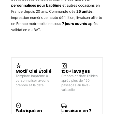
personnalisés pour baptême
et autres occasions en
France depuis 20 ans. Commande dès
25 unités
,
impression numérique haute définition, livraison offerte
en France métropolitaine sous
7 jours ouvrés
après
validation du BAT.
Motif Ciel Étoilé
150+ lavages
Template baptême à
Prénom et date lisibles
personnaliser avec le
après plus de 150
prénom et la date
passages au lave-
vaisselle
Fabriqué en
Livraison en 7