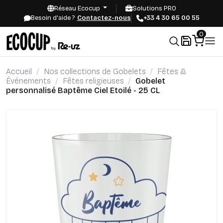
Réseau Ecocup
Solutions PRO
Besoin d'aide ?
Contactez-nous
+33 4 30 65 00 55
0
Accueil
Nos collections de Gobelets
Fêtes &
Événements
Fêtes religieuses
Gobelet
personnalisé Baptême Ciel Etoilé - 25 CL