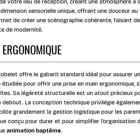
de votre lieu de réception, créant une atmosphère à la
imension sensorielle unique, offrant une douceur au to
met de créer une scénographie cohérente, faisant de 
ête de modernité.
ET ERGONOMIQUE
obelet offre le gabarit standard idéal pour assurer un 
é étudiée pour offrir une prise en main ergonomique, 
tes. Sa légèreté structurelle est un atout précieux p
debout. La conception technique privilégie également
facilite grandement la gestion logistique pour les pare
que conçu pour durer et pour simplifier l'organisation
que
animation baptême
.