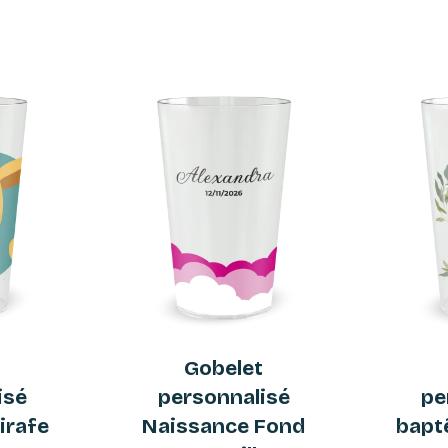
t
Gobelet
isé
personnalisé
pe
irafe
Naissance Fond
bapt