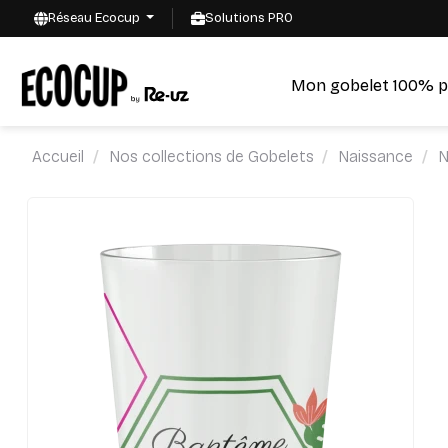
Réseau Ecocup
Solutions PRO
Mon gobelet 100% p
Accueil
Nos collections de Gobelets
Naissance
N