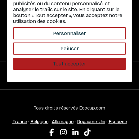
publicités ou du contenu personnalisé, et
Infos pratiques
analyser le trafic sur le site. En cliquant sur le
bouton « Tout accepter », vous acceptez notre
Liens rapides
utilisation des cookies.
Nos Services
Personnaliser
À propos
Refuser
Tout accepter
Paiement sécurisé
Tous droits réservés Ecocup.com
France
·
Belgique
·
Allemagne
·
Royaume-Uni
·
Espagne