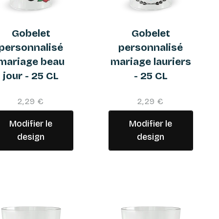
Gobelet
Gobelet
personnalisé
personnalisé
mariage beau
mariage lauriers
jour - 25 CL
- 25 CL
2,29 €
2,29 €
Modifier le
Modifier le
design
design