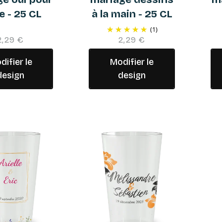
ie - 25 CL
à la main - 25 CL
(1)
2,29 €
2,29 €
difier le
Modifier le
design
design