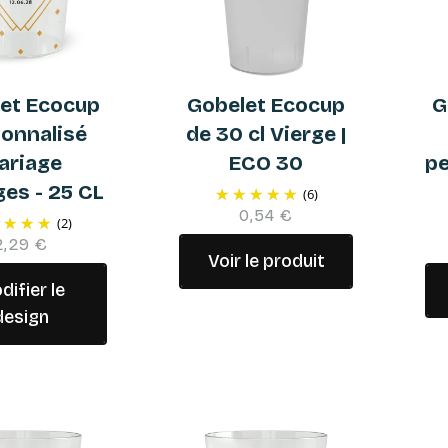
et Ecocup
Gobelet Ecocup
G
onnalisé
de 30 cl Vierge |
ariage
ECO 30
pe
ges - 25 CL
(6)
0,54 €
(2)
2,29 €
Voir le produit
difier le
design