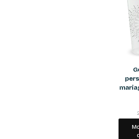
G
pers
mariag
Mo