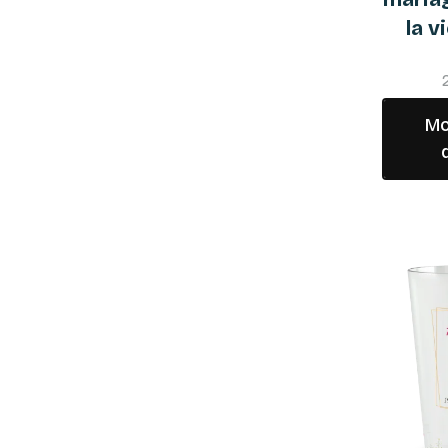
la v
Mo