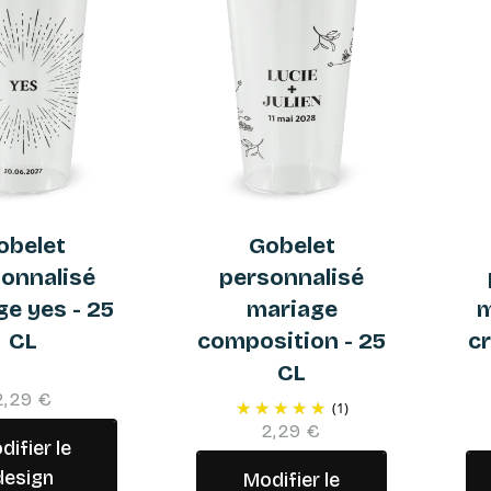
obelet
Gobelet
onnalisé
personnalisé
e yes - 25
mariage
m
CL
composition - 25
cr
CL
2,29 €
(1)
2,29 €
difier le
design
Modifier le