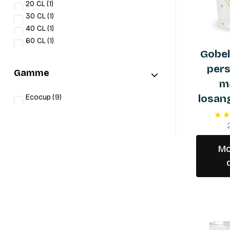
20 CL
1
30 CL
1
40 CL
1
60 CL
1
Gobel
pers
Gamme
m
losan
Ecocup
9
Mo