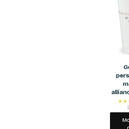
G
pers
m
allian
Mo