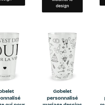
design
obelet
Gobelet
onnalisé
personnalisé
e oui pour
mariage dessins
ma