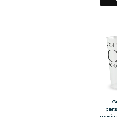
G
pers
mariag