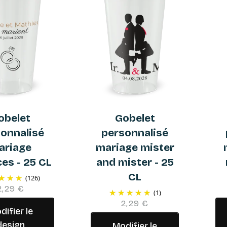
obelet
Gobelet
onnalisé
personnalisé
ariage
mariage mister
ces - 25 CL
and mister - 25
CL
(126)
2,29 €
(1)
2,29 €
difier le
design
Modifier le