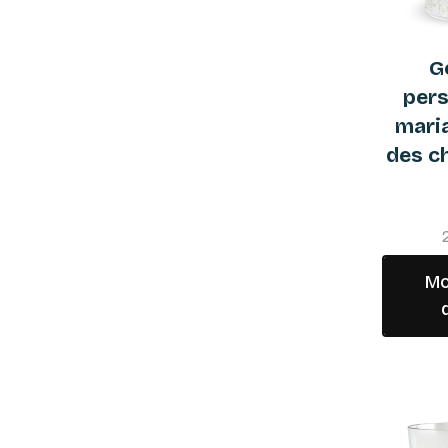
G
pers
maria
des c
Mo