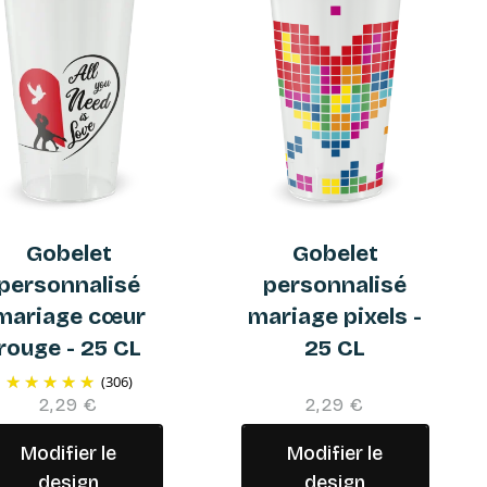
Gobelet
Gobelet
personnalisé
personnalisé
mariage cœur
mariage pixels -
rouge - 25 CL
25 CL
(306)
2,29 €
2,29 €
Modifier le
Modifier le
design
design