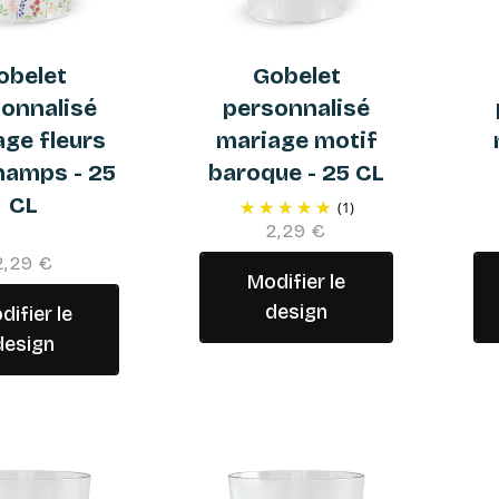
obelet
Gobelet
onnalisé
personnalisé
ge fleurs
mariage motif
hamps - 25
baroque - 25 CL
CL
(1)
2,29 €
2,29 €
Modifier le
design
difier le
design