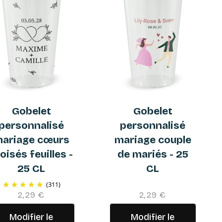
Gobelet
Gobelet
personnalisé
personnalisé
ariage cœurs
mariage couple
oisés feuilles -
de mariés - 25
25 CL
CL
(311)
2,29 €
2,29 €
Modifier le
Modifier le