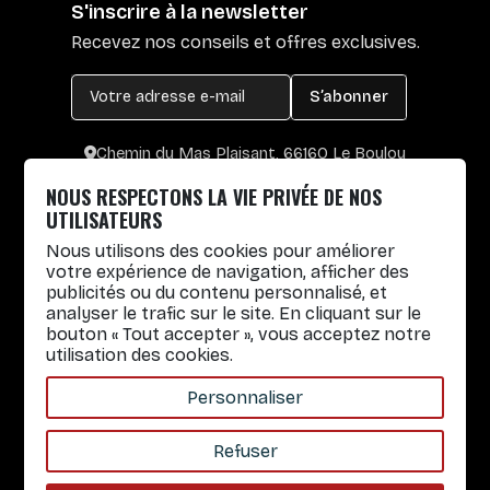
S'inscrire à la newsletter
Recevez nos conseils et offres exclusives.
S’abonner
Chemin du Mas Plaisant, 66160 Le Boulou
+33 4 30 65 00 55
NOUS RESPECTONS LA VIE PRIVÉE DE NOS
Lun. au Vend. : 8h30-12h30 / 14h-17h
UTILISATEURS
Nous utilisons des cookies pour améliorer
Gobelets réutilisables
votre expérience de navigation, afficher des
publicités ou du contenu personnalisé, et
Infos pratiques
analyser le trafic sur le site. En cliquant sur le
bouton « Tout accepter », vous acceptez notre
Liens rapides
utilisation des cookies.
Nos Services
Personnaliser
À propos
Refuser