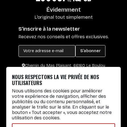
Évidemment
L'original tout simplement
S'inscrire à la newsletter
Recevez nos conseils et offres exclusives.
S’abonner
Chemin du Mas Plaisant, 66160 Le Boulou
+33 4 30 65 00 55
NOUS RESPECTONS LA VIE PRIVÉE DE NOS
Lun. au Vend. : 8h30-12h30 / 14h-17h
UTILISATEURS
Nous utilisons des cookies pour améliorer
Gobelets réutilisables
votre expérience de navigation, afficher des
publicités ou du contenu personnalisé, et
Infos pratiques
analyser le trafic sur le site. En cliquant sur le
bouton « Tout accepter », vous acceptez notre
Liens rapides
utilisation des cookies.
Nos Services