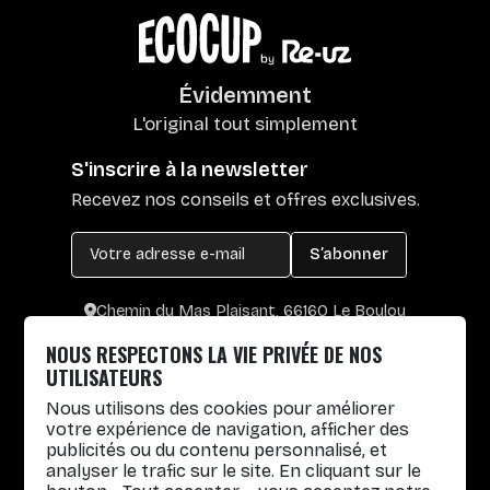
Évidemment
L'original tout simplement
S'inscrire à la newsletter
Recevez nos conseils et offres exclusives.
S’abonner
Chemin du Mas Plaisant, 66160 Le Boulou
+33 4 30 65 00 55
NOUS RESPECTONS LA VIE PRIVÉE DE NOS
Lun. au Vend. : 8h30-12h30 / 14h-17h
UTILISATEURS
Nous utilisons des cookies pour améliorer
Gobelets réutilisables
votre expérience de navigation, afficher des
publicités ou du contenu personnalisé, et
Infos pratiques
analyser le trafic sur le site. En cliquant sur le