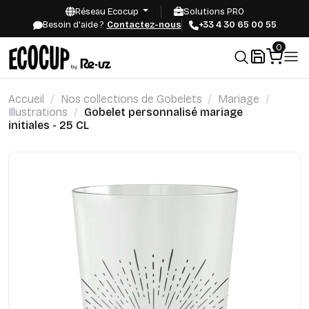
Réseau Ecocup
Solutions PRO
Besoin d'aide ?
Contactez-nous
+33 4 30 65 00 55
0
Accueil
Nos collections de Gobelets
Mariage
Illustrations
Gobelet personnalisé mariage
initiales - 25 CL