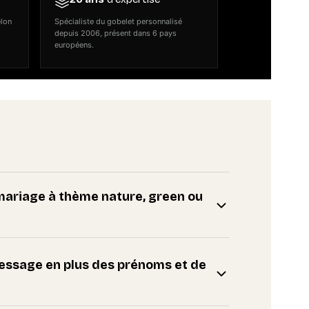
elon
Spécialiste du gobelet personnalisé
depuis 2006, présent dans 6 pays
européens.
n mariage à thème nature, green ou
message en plus des prénoms et de