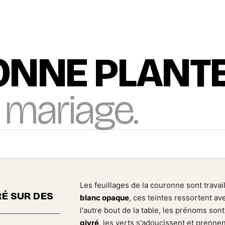
ONNE PLANT
 mariage.
Les feuillages de la couronne sont travail
É SUR DES
blanc opaque
, ces teintes ressortent ave
l'autre bout de la table, les prénoms son
givré
, les verts s'adoucissent et prennen