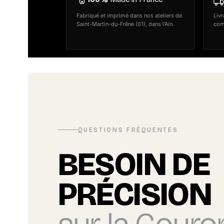
Fabriqué et imprimé dans nos ateliers de
Livr
Saint-Martin-du-Frêne (01), dans l'Ain.
com
QUESTIONS FRÉQUENTES
BESOIN DE
PRÉCISION