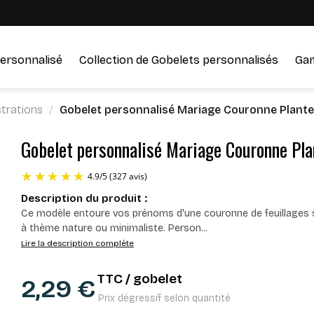
ersonnalisé
Collection de Gobelets personnalisés
Ga
ustrations
Gobelet personnalisé Mariage Couronne Plante
Gobelet personnalisé Mariage Couronne Pla
Description du produit :
4.9
/
5
(327 avis)
Ce modèle entoure vos prénoms d'une couronne de feuillages sob
à thème nature ou minimaliste. Person
...
Lire la description complète
TTC / gobelet
2,29 €
Prix dégressif selon quantité