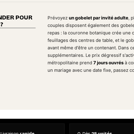
DER POUR
Prévoyez
un gobelet par invité adulte
, 
?
couples disposent également des gobelet
repas : la couronne botanique crée une co
feuillages des centres de table, et le gob
avant même d'être un contenant. Dans ce
supplémentaires. Le prix dégressif s'acti
métropolitaine prend
7 jours ouvrés
à co
un mariage avec une date fixe, passez
Livraison
rapide
Dès
25 unités