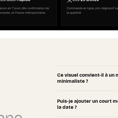
aison en 7 jours dès confirmation de
Commande en ligne, prix dégressif s
mande, en France métropolitaine.
la quantité.
Ce visuel convient-il à u
minimaliste ?
Puis-je ajouter un court 
la date ?