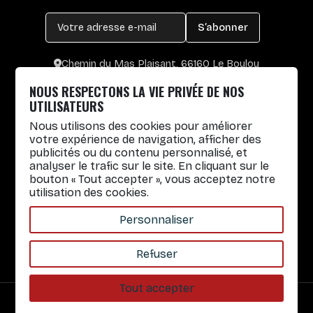
S’abonner
Chemin du Mas Plaisant, 66160 Le Boulou
+33 4 30 65 00 55
NOUS RESPECTONS LA VIE PRIVÉE DE NOS
Lun. au Vend. : 8h30-12h30 / 14h-17h
UTILISATEURS
Nous utilisons des cookies pour améliorer
Gobelets réutilisables
votre expérience de navigation, afficher des
publicités ou du contenu personnalisé, et
Infos pratiques
analyser le trafic sur le site. En cliquant sur le
bouton « Tout accepter », vous acceptez notre
Liens rapides
utilisation des cookies.
Nos Services
Personnaliser
À propos
Refuser
Tout accepter