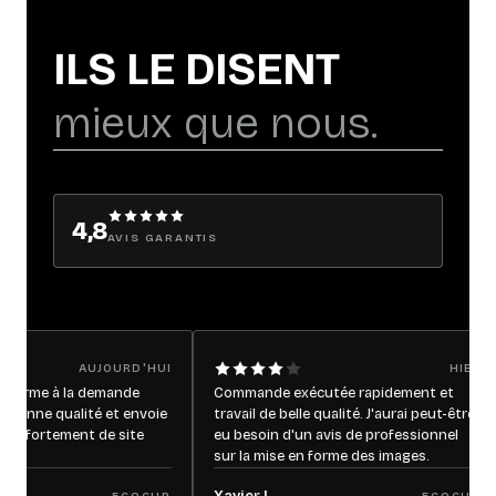
ILS LE DISENT
mieux que nous.
4,8
AVIS GARANTIS
AUJOURD'HUI
HIER
 la demande
Commande exécutée rapidement et
Sym
qualité et envoie
travail de belle qualité. J'aurai peut-être
per
tement de site
eu besoin d'un avis de professionnel
sur la mise en forme des images.