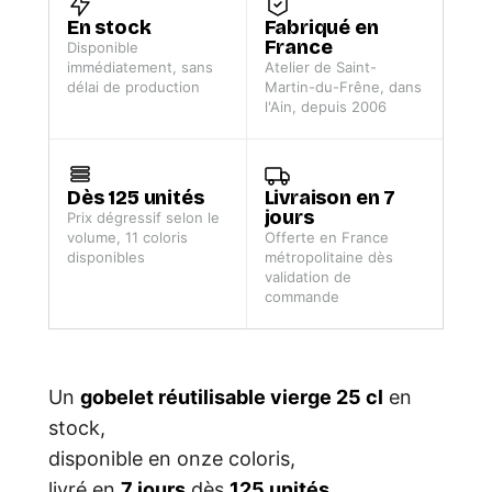
En stock
Fabriqué en
France
Disponible
immédiatement, sans
Atelier de Saint-
délai de production
Martin-du-Frêne, dans
l'Ain, depuis 2006
Dès 125 unités
Livraison en 7
jours
Prix dégressif selon le
volume, 11 coloris
Offerte en France
disponibles
métropolitaine dès
validation de
commande
Un
gobelet réutilisable vierge 25 cl
en
stock,
disponible en onze coloris,
livré en
7 jours
dès
125 unités
.