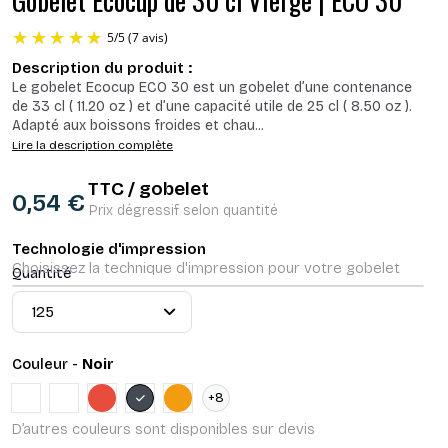
Gobelet Ecocup de 30 cl Vierge | ECO 30
Description du produit :
Le gobelet Ecocup ECO 30 est un gobelet d’une contenance
de 33 cl ( 11.20 oz ) et d’une capacité utile de 25 cl ( 8.50 oz ).
Adapté aux boissons froides et chau
...
Lire la description complète
TTC / gobelet
0,54 €
5
/
5
(7 avis)
Prix dégressif selon quantité
Technologie d'impression
Choisissez la technique d'impression pour votre gobelet
Quantité
Couleur -
Noir
Translucide givré
Blanc
Rouge
Noir
Orange
+8
D’autres couleurs sont disponibles sur devis