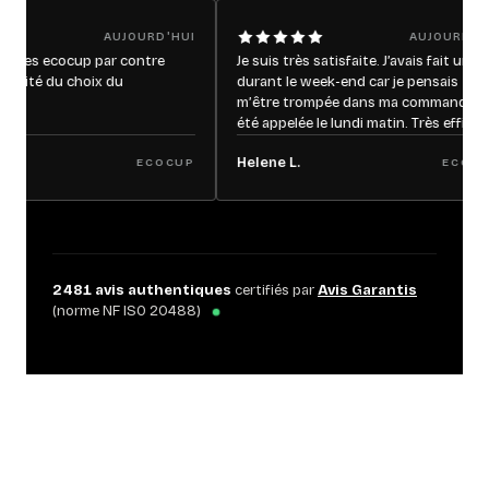
AUJOURD'HUI
AUJOURD'HUI
 ecocup par contre
Je suis très satisfaite. J’avais fait un mail
 du choix du
durant le week-end car je pensais
m’être trompée dans ma commande, j’ai
été appelée le lundi matin. Très efficace,
très rapide et conforme à ma
Helene L.
ECOCUP
commande. Je recommande ce site les
ECOCUP
yeux fermés
2 481
avis authentiques
certifiés par
Avis Garantis
(norme NF ISO 20488)