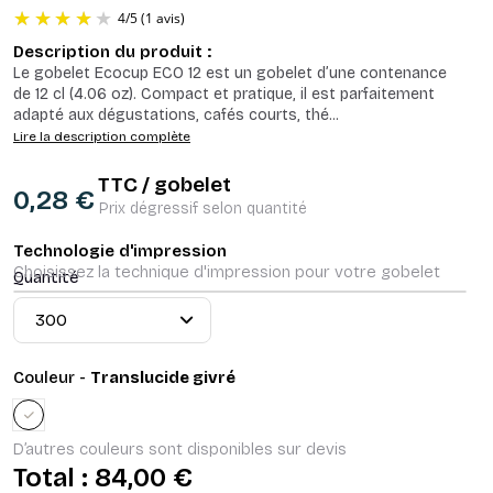
Description du produit :
Le gobelet Ecocup ECO 12 est un gobelet d’une contenance
de 12 cl (4.06 oz). Compact et pratique, il est parfaitement
adapté aux dégustations, cafés courts, thé
...
Lire la description complète
TTC / gobelet
4
/
5
(1 avis)
0,28 €
Prix dégressif selon quantité
Technologie d'impression
Choisissez la technique d'impression pour votre gobelet
Quantité
Couleur -
Translucide givré
lucide givré
D’autres couleurs sont disponibles sur devis
Total :
84,00 €