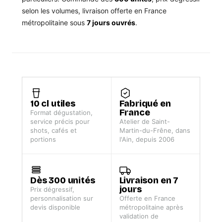
selon les volumes, livraison offerte en France
métropolitaine sous
7 jours ouvrés
.
10 cl utiles
Fabriqué en
France
Format dégustation,
service précis pour
Atelier de Saint-
shots, cafés et
Martin-du-Frêne, dans
portions
l'Ain, depuis 2006
Dès 300 unités
Livraison en 7
jours
Prix dégressif,
personnalisation sur
Offerte en France
devis disponible
métropolitaine après
validation de