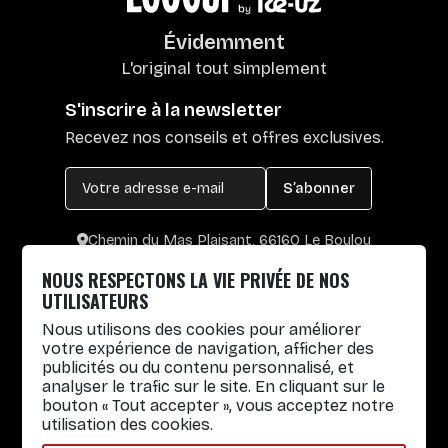
Évidemment
L'original tout simplement
S'inscrire à la newsletter
Recevez nos conseils et offres exclusives.
S’abonner
Chemin du Mas Plaisant, 66160 Le Boulou
+33 4 30 65 00 55
NOUS RESPECTONS LA VIE PRIVÉE DE NOS
Lun. au Vend. : 8h30-12h30 / 14h-17h
UTILISATEURS
Nous utilisons des cookies pour améliorer
Gobelets réutilisables
votre expérience de navigation, afficher des
publicités ou du contenu personnalisé, et
Infos pratiques
analyser le trafic sur le site. En cliquant sur le
bouton « Tout accepter », vous acceptez notre
Liens rapides
utilisation des cookies.