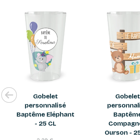
Gobelet
Gobele
personnalisé
personnal
Baptême Eléphant
Baptêm
- 25 CL
Compagn
Ourson - 2