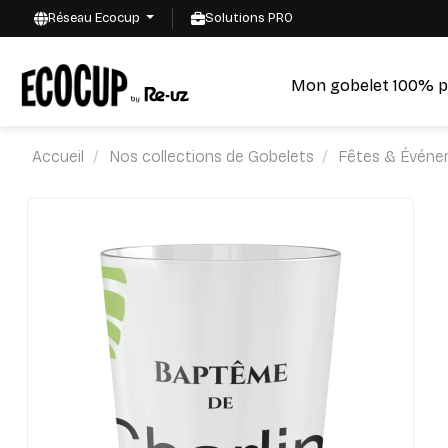
Réseau Ecocup
Solutions PRO
Mon gobelet 100% p
Accueil
Nos collections de Gobelets
Fêtes & Événe