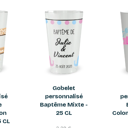
t
Gobelet
isé
personnalisé
pe
e
Baptême Mixte -
on
25 CL
Colo
5 CL