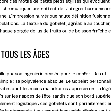
ore des motifs de petits pieds stylisés qui évoquent la 
tes chromatiques permettent de s'intégrer harmonieus
ne. L'impression numérique haute définition fusionne 
nipulations. La texture du gobelet, agréable au toucher
haque gorgée de jus de fruits ou de boisson fraîche e
 TOUS LES ÂGES
lle par son ingénierie pensée pour le confort des utili
simple : sa polyvalence absolue. Le Gobelet personnal
vités dont les mains maladroites apprécieront la légèr
s sur les nappes de fête, tandis que son bord supérie
galement logistique : ces gobelets sont parfaitement e
ès la cérémonie. Leur aspect incassable élimine tout ri