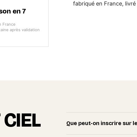
fabriqué en France, livr
ison en 7
n France
aine après validation
 CIEL
Que peut-on inscrire sur l