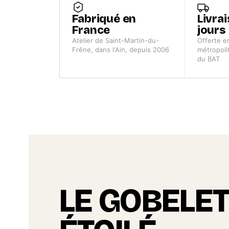
Fabriqué en
Livra
France
jours
Atelier de Saint-Martin-du-
Offerte e
Frêne, dans l'Ain, depuis 2006
métropolit
du BAT
LE GOBELET