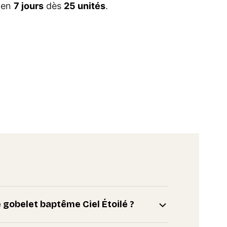
é en
7 jours
dès
25 unités
.
e gobelet baptême Ciel Étoilé ?