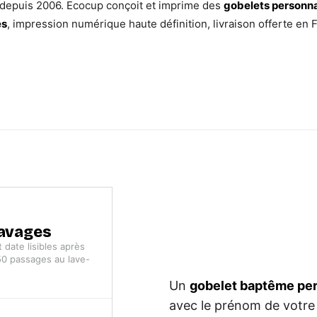
 depuis 2006. Ecocup conçoit et imprime des
gobelets personn
és
, impression numérique haute définition, livraison offerte en
lavages
 date lisibles après
50 passages au lave-
Un
gobelet baptême pers
avec le prénom de votre