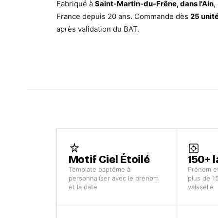
Fabriqué à
Saint-Martin-du-Frêne, dans l'Ain
,
France depuis 20 ans. Commande dès
25 unit
après validation du BAT.
Motif Ciel Étoilé
150+ 
Template baptême à
Prénom et
personnaliser avec le prénom
plus de 1
et la date
vaisselle