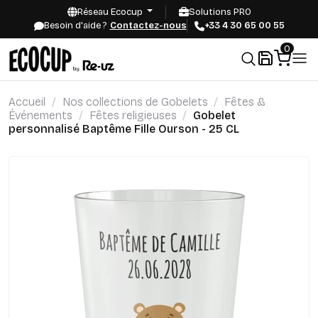
Réseau Ecocup
Solutions PRO
Besoin d'aide ?
Contactez-nous
+33 4 30 65 00 55
0
Accueil
Nos collections de Gobelets
Fêtes &
Événements
Fêtes religieuses
Gobelet
personnalisé Baptême Fille Ourson - 25 CL