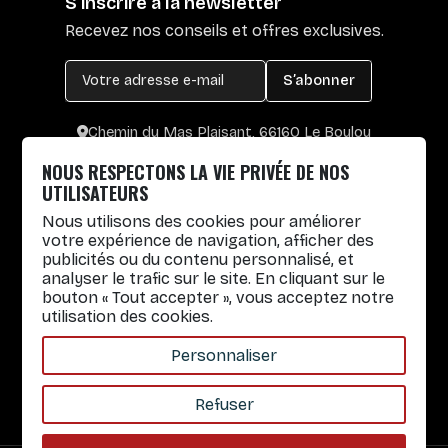
S'inscrire à la newsletter
Recevez nos conseils et offres exclusives.
S’abonner
Chemin du Mas Plaisant, 66160 Le Boulou
+33 4 30 65 00 55
NOUS RESPECTONS LA VIE PRIVÉE DE NOS
Lun. au Vend. : 8h30-12h30 / 14h-17h
UTILISATEURS
Nous utilisons des cookies pour améliorer
Gobelets réutilisables
votre expérience de navigation, afficher des
publicités ou du contenu personnalisé, et
Infos pratiques
analyser le trafic sur le site. En cliquant sur le
bouton « Tout accepter », vous acceptez notre
Liens rapides
utilisation des cookies.
Nos Services
Personnaliser
À propos
Refuser