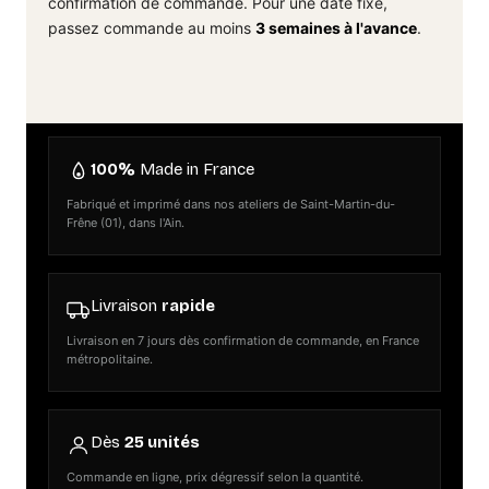
confirmation de commande. Pour une date fixe,
passez commande au moins
3 semaines à l'avance
.
100%
Made in France
Fabriqué et imprimé dans nos ateliers de Saint-Martin-du-
Frêne (01), dans l'Ain.
Livraison
rapide
Livraison en 7 jours dès confirmation de commande, en France
métropolitaine.
Dès
25 unités
Commande en ligne, prix dégressif selon la quantité.