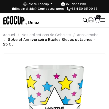
Réseau Ecocup
Solutions PRO
Besoin d'aide ?
Contactez-nous
+33 4 30 65 00 55
0
Accueil
Nos collections de Gobelets
Anniversaire
Gobelet Anniversaire Etoiles Bleues et Jaunes -
25 CL