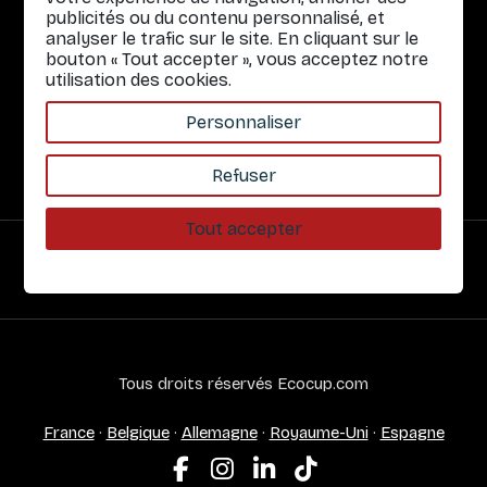
publicités ou du contenu personnalisé, et
Infos pratiques
analyser le trafic sur le site. En cliquant sur le
bouton « Tout accepter », vous acceptez notre
Liens rapides
utilisation des cookies.
Nos Services
Personnaliser
À propos
Refuser
Tout accepter
Paiement sécurisé
Tous droits réservés Ecocup.com
France
·
Belgique
·
Allemagne
·
Royaume-Uni
·
Espagne