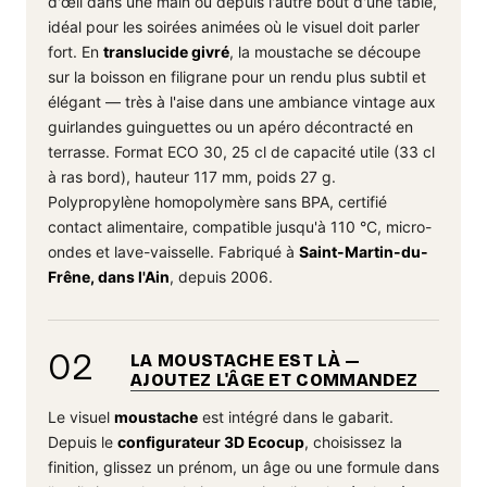
d'œil dans une main ou depuis l'autre bout d'une table,
idéal pour les soirées animées où le visuel doit parler
fort. En
translucide givré
, la moustache se découpe
sur la boisson en filigrane pour un rendu plus subtil et
élégant — très à l'aise dans une ambiance vintage aux
guirlandes guinguettes ou un apéro décontracté en
terrasse. Format ECO 30, 25 cl de capacité utile (33 cl
à ras bord), hauteur 117 mm, poids 27 g.
Polypropylène homopolymère sans BPA, certifié
contact alimentaire, compatible jusqu'à 110 °C, micro-
ondes et lave-vaisselle. Fabriqué à
Saint-Martin-du-
Frêne, dans l'Ain
, depuis 2006.
02
LA MOUSTACHE EST LÀ —
AJOUTEZ L'ÂGE ET COMMANDEZ
Le visuel
moustache
est intégré dans le gabarit.
Depuis le
configurateur 3D Ecocup
, choisissez la
finition, glissez un prénom, un âge ou une formule dans