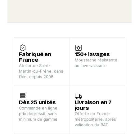
Fabriqué en
150+ lavages
France
Moustache résistante
Atelier de Saint-
au lave-vaisselle
Martin-du-Frêne, dans
l'Ain, depuis 2006
Dès 25 unités
Livraison en 7
jours
Commande en ligne,
prix dégressif, sans
Offerte en France
minimum de gamme
métropolitaine, après
validation du BAT