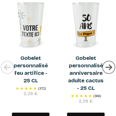
Gobelet
Gobelet
personnalisé
personnalisé
feu artifice -
anniversaire
25 CL
adulte cactus
- 25 CL
(372)
2,29 €
(366)
2,29 €