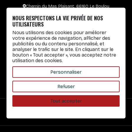
Chemin du Mas Plaisant, 66160 Le Boulou
+33 4 30 65 00 55
NOUS RESPECTONS LA VIE PRIVÉE DE NOS
Lun. au Vend. : 8h30-12h30 / 14h-17h
UTILISATEURS
Nous utilisons des cookies pour améliorer
Gobelets réutilisables
votre expérience de navigation, afficher des
publicités ou du contenu personnalisé, et
Infos pratiques
analyser le trafic sur le site. En cliquant sur le
bouton « Tout accepter », vous acceptez notre
Liens rapides
utilisation des cookies.
Nos Services
Personnaliser
À propos
Refuser
Tout accepter
Paiement sécurisé