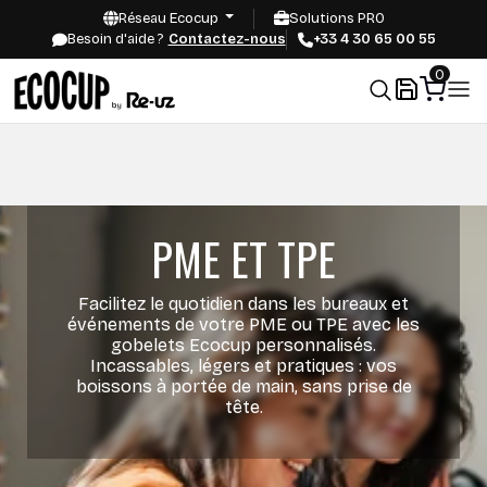
Réseau Ecocup
Solutions PRO
Besoin d'aide ?
Contactez-nous
+33 4 30 65 00 55
0
PME ET TPE
Facilitez le quotidien dans les bureaux et
événements de votre PME ou TPE avec les
gobelets Ecocup personnalisés.
Incassables, légers et pratiques : vos
boissons à portée de main, sans prise de
tête.