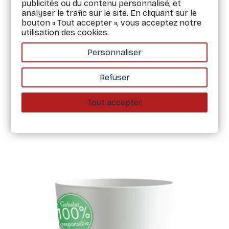
publicités ou du contenu personnalisé, et
analyser le trafic sur le site. En cliquant sur le
bouton « Tout accepter », vous acceptez notre
utilisation des cookies.
Gobelet personnalisé entreprise
Personnaliser
carte de visite design - 25 CL
Refuser
2,29 €
Tout accepter
Modifier le design