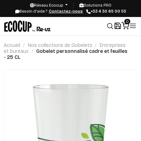
Réseau Ecocup
Solutions PRO
Besoin d'aide ?
Contactez-nous
+33 4 30 65 00 55
0
Accueil
Nos collections de Gobelets
Entreprises
et bureaux
Gobelet personnalisé cadre et feuilles
- 25 CL