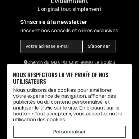
Évidemment
L'original tout simplement
S'inscrire à la newsletter
Recevez nos conseils et offres exclusives.
S’abonner
Chemin du Mas Plaisant, 66160 Le Boulou
+33 4 30 65 00 55
NOUS RESPECTONS LA VIE PRIVÉE DE NOS
Lun. au Vend. : 8h30-12h30 / 14h-17h
UTILISATEURS
Nous utilisons des cookies pour améliorer
Gobelets réutilisables
votre expérience de navigation, afficher des
publicités ou du contenu personnalisé, et
Infos pratiques
analyser le trafic sur le site. En cliquant sur le
bouton « Tout accepter », vous acceptez notre
Liens rapides
utilisation des cookies.
Nos Services
Personnaliser
À propos