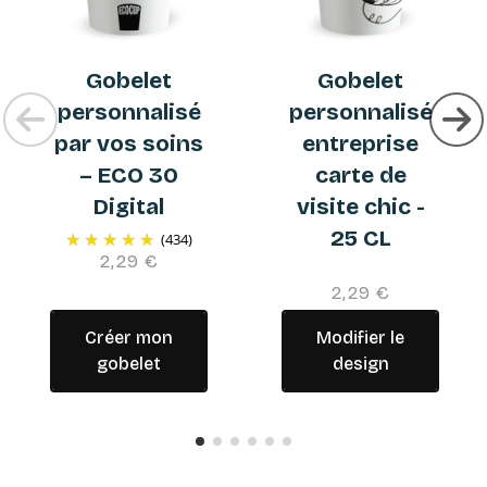
Gobelet
Gobelet
personnalisé
personnalisé
par vos soins
entreprise
– ECO 30
carte de
Digital
visite chic -
25 CL
(434)
2,29 €
2,29 €
Créer mon
Modifier le
gobelet
design