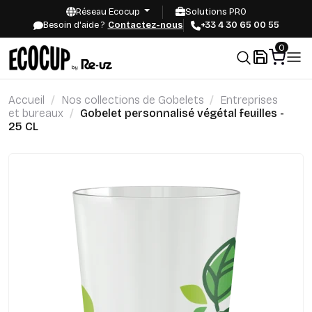
Réseau Ecocup
Solutions PRO
Besoin d'aide ?
Contactez-nous
+33 4 30 65 00 55
0
Accueil
Nos collections de Gobelets
Entreprises
et bureaux
Gobelet personnalisé végétal feuilles -
25 CL