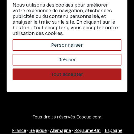
Nous utilisons des cookies pour améliorer
Gobelets réutilisables
votre expérience de navigation, afficher des
publicités ou du contenu personnalisé, et
Infos pratiques
analyser le trafic sur le site. En cliquant sur le
bouton « Tout accepter », vous acceptez notre
Liens rapides
utilisation des cookies.
Nos Services
Personnaliser
À propos
Refuser
Tout accepter
Paiement sécurisé
Tous droits réservés Ecocup.com
France
·
Belgique
·
Allemagne
·
Royaume-Uni
·
Espagne