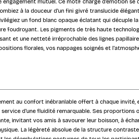
re engagement mutuel. Ce motif chargé d'émotion se dé
ombiez à la douceur d'un fini givré translucide élégant
ivilégiez un fond blanc opaque éclatant qui décuple la
e foudroyant. Les pigments de très haute technologie
ssant et une netteté irréprochable des lignes papillai
sitions florales, vos nappages soignés et l'atmosphè
ment au confort inébranlable offert à chaque invité, e
n service d'une fluidité remarquable. Ses proportions
te, invitant vos amis à savourer leur boisson, à échan
sique. La légèreté absolue de la structure contraste av
t les déambulations nocturnes de tous les participan