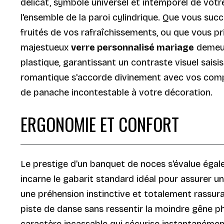
délicat, symbole universel et intemporel de vot
l'ensemble de la paroi cylindrique. Que vous succ
fruités de vos rafraîchissements, ou que vous pr
majestueux
verre personnalisé mariage
demeur
plastique, garantissant un contraste visuel saisi
romantique s'accorde divinement avec vos compo
de panache incontestable à votre décoration.
ERGONOMIE ET CONFORT
Le prestige d'un banquet de noces s'évalue égale
incarne le gabarit standard idéal pour assurer u
une préhension instinctive et totalement rassuran
piste de danse sans ressentir la moindre gêne phy
caractère incassable qui sécurise instantanémen