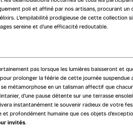
guement poli et affiné par nos artisans, procurant un
élixirs. L'empilabilité prodigieuse de cette collection 
ges sereine et d'une efficacité redoutable.
E
rtainement pas lorsque les lumières baisseront et que
our prolonger la féérie de cette journée suspendue a
et, il se métamorphose en un talisman affectif que cha
ntanier, d'une pause détente sur une terrasse ensoleil
ravivera instantanément le souvenir radieux de votre f
e et profondément humaine que ces objets d'excepti
ur invités
.