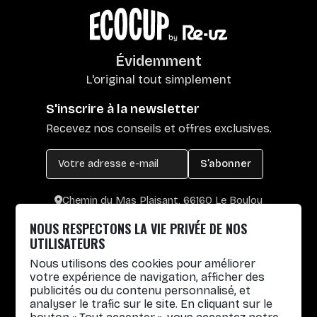
Évidemment
L'original tout simplement
S'inscrire à la newsletter
Recevez nos conseils et offres exclusives.
S’abonner
Chemin du Mas Plaisant, 66160 Le Boulou
+33 4 30 65 00 55
NOUS RESPECTONS LA VIE PRIVÉE DE NOS
Lun. au Vend. : 8h30-12h30 / 14h-17h
UTILISATEURS
Nous utilisons des cookies pour améliorer
Gobelets réutilisables
votre expérience de navigation, afficher des
publicités ou du contenu personnalisé, et
Infos pratiques
analyser le trafic sur le site. En cliquant sur le