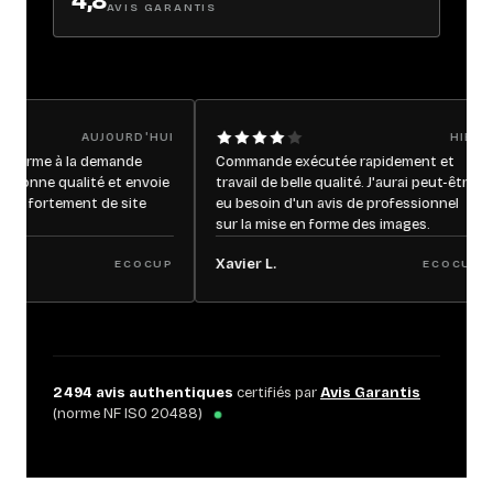
4,8
AVIS GARANTIS
AUJOURD'HUI
HIER
 à la demande
Commande exécutée rapidement et
Sy
e qualité et envoie
travail de belle qualité. J'aurai peut-être
pe
ortement de site
eu besoin d'un avis de professionnel
sur la mise en forme des images.
Xavier L.
Je
ECOCUP
ECOCUP
2 494
avis authentiques
certifiés par
Avis Garantis
(norme NF ISO 20488)