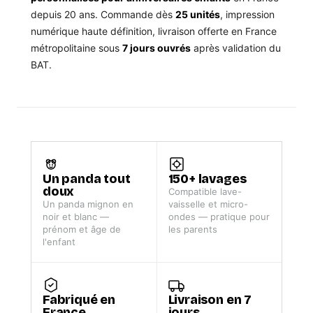
depuis 20 ans. Commande dès
25 unités
, impression
numérique haute définition, livraison offerte en France
métropolitaine sous
7 jours ouvrés
après validation du
BAT.
Un panda tout
150+ lavages
doux
Compatible lave-
Un panda mignon en
vaisselle et micro-
noir et blanc —
ondes — pratique pour
prénom et âge de
les parents
l'enfant
Fabriqué en
Livraison en 7
France
jours