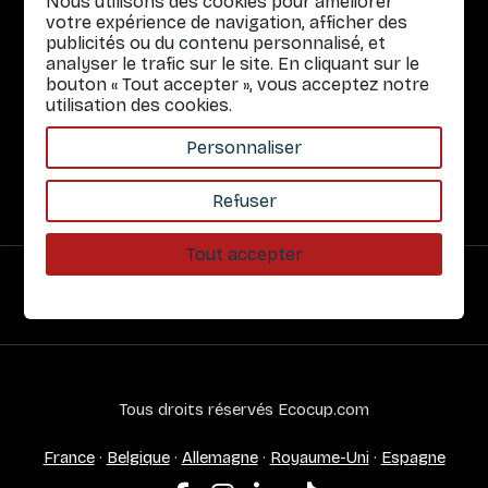
Nous utilisons des cookies pour améliorer
Gobelets réutilisables
votre expérience de navigation, afficher des
publicités ou du contenu personnalisé, et
Infos pratiques
analyser le trafic sur le site. En cliquant sur le
bouton « Tout accepter », vous acceptez notre
Liens rapides
utilisation des cookies.
Nos Services
Personnaliser
À propos
Refuser
Tout accepter
Paiement sécurisé
Tous droits réservés Ecocup.com
France
·
Belgique
·
Allemagne
·
Royaume-Uni
·
Espagne