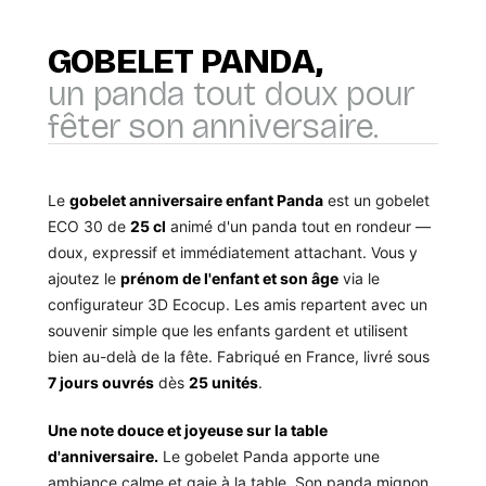
GOBELET PANDA,
un panda tout doux pour
fêter son anniversaire.
Le
gobelet anniversaire enfant Panda
est un gobelet
ECO 30 de
25 cl
animé d'un panda tout en rondeur —
doux, expressif et immédiatement attachant. Vous y
ajoutez le
prénom de l'enfant et son âge
via le
configurateur 3D Ecocup. Les amis repartent avec un
souvenir simple que les enfants gardent et utilisent
bien au-delà de la fête. Fabriqué en France, livré sous
7 jours ouvrés
dès
25 unités
.
Une note douce et joyeuse sur la table
d'anniversaire.
Le gobelet Panda apporte une
ambiance calme et gaie à la table. Son panda mignon