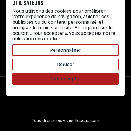
Lun. au Vend. : 8h30-12h30 / 14h-17h
UTILISATEURS
Nous utilisons des cookies pour améliorer
Gobelets réutilisables
votre expérience de navigation, afficher des
publicités ou du contenu personnalisé, et
Infos pratiques
analyser le trafic sur le site. En cliquant sur le
bouton « Tout accepter », vous acceptez notre
Liens rapides
utilisation des cookies.
Nos Services
Personnaliser
À propos
Refuser
Tout accepter
Paiement sécurisé
Tous droits réservés Ecocup.com