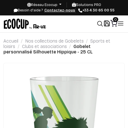
Réseau Ecocup
Solutions PRO
Besoin d'aide ?
Contactez-nous
+33 4 30 65 00 55
0
Accueil
Nos collections de Gobelets
Sports et
loisirs
Clubs et associations
Gobelet
personnalisé Silhouette Hippique - 25 CL