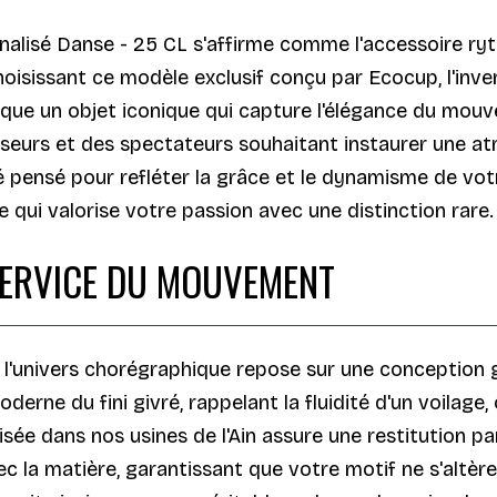
alisé Danse - 25 CL s'affirme comme l'accessoire ryt
oisissant ce modèle exclusif conçu par Ecocup, l'inve
ique un objet iconique qui capture l'élégance du mou
eurs et des spectateurs souhaitant instaurer une at
 pensé pour refléter la grâce et le dynamisme de votr
te qui valorise votre passion avec une distinction rare.
SERVICE DU MOUVEMENT
l'univers chorégraphique repose sur une conception gr
derne du fini givré, rappelant la fluidité d'un voilage
lisée dans nos usines de l'Ain assure une restitution p
ec la matière, garantissant que votre motif ne s'altèr