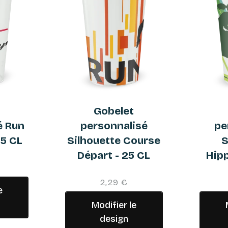
t
Gobelet
é Run
personnalisé
pe
25 CL
Silhouette Course
S
Départ - 25 CL
Hipp
2,29 €
e
Modifier le
design