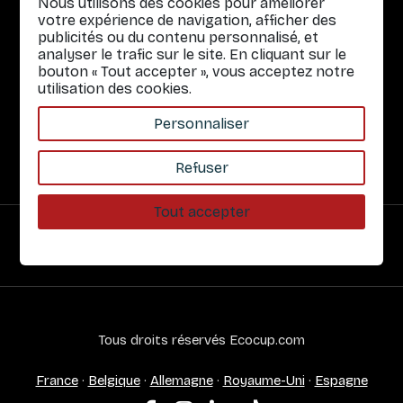
Nous utilisons des cookies pour améliorer
Gobelets réutilisables
votre expérience de navigation, afficher des
publicités ou du contenu personnalisé, et
Infos pratiques
analyser le trafic sur le site. En cliquant sur le
bouton « Tout accepter », vous acceptez notre
Liens rapides
utilisation des cookies.
Nos Services
Personnaliser
À propos
Refuser
Tout accepter
Paiement sécurisé
Tous droits réservés Ecocup.com
France
·
Belgique
·
Allemagne
·
Royaume-Uni
·
Espagne