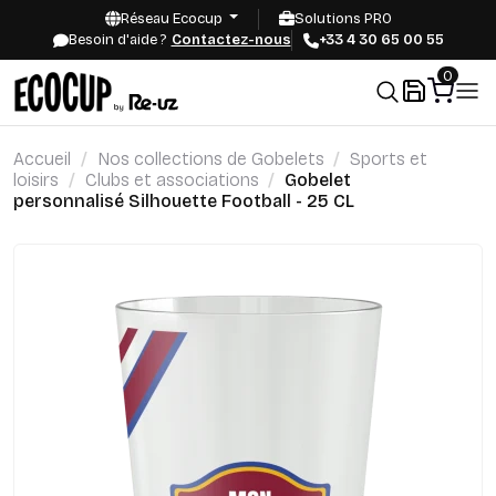
Réseau Ecocup
Solutions PRO
Besoin d'aide ?
Contactez-nous
+33 4 30 65 00 55
0
Accueil
Nos collections de Gobelets
Sports et
loisirs
Clubs et associations
Gobelet
personnalisé Silhouette Football - 25 CL