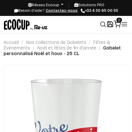
Réseau Ecocup
Solutions PRO
Besoin d'aide ?
Contactez-nous
+33 4 30 65 00 55
0
Accueil
Nos collections de Gobelets
Fêtes &
Événements
Noël et fêtes de fin d'année
Gobelet
personnalisé Noël et houx - 25 CL