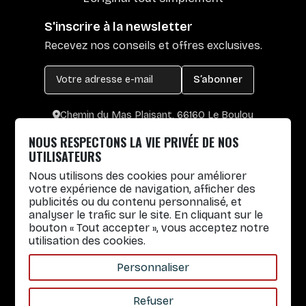
S'inscrire à la newsletter
Recevez nos conseils et offres exclusives.
S’abonner
Chemin du Mas Plaisant, 66160 Le Boulou
+33 4 30 65 00 55
NOUS RESPECTONS LA VIE PRIVÉE DE NOS
Lun. au Vend. : 8h30-12h30 / 14h-17h
UTILISATEURS
Nous utilisons des cookies pour améliorer
Gobelets réutilisables
votre expérience de navigation, afficher des
publicités ou du contenu personnalisé, et
Infos pratiques
analyser le trafic sur le site. En cliquant sur le
bouton « Tout accepter », vous acceptez notre
Liens rapides
utilisation des cookies.
Nos Services
Personnaliser
À propos
Refuser