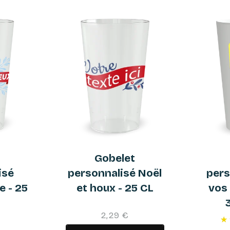
t
Gobelet
isé
personnalisé Noël
pers
e - 25
et houx - 25 CL
vos
2,29 €