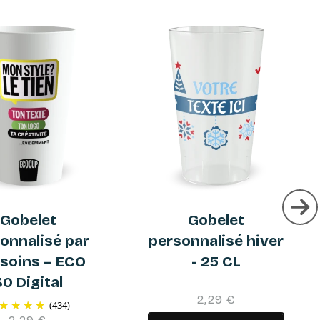
Gobelet
Gobelet
onnalisé par
personnalisé hiver
 soins – ECO
- 25 CL
30 Digital
2,29 €
(434)