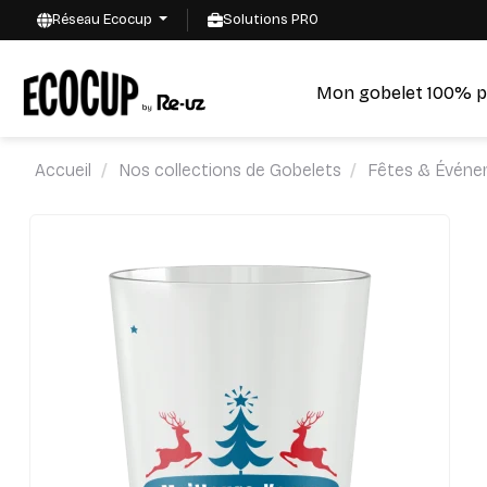
Réseau Ecocup
Solutions PRO
Mon gobelet 100% p
Accueil
Nos collections de Gobelets
Fêtes & Événe