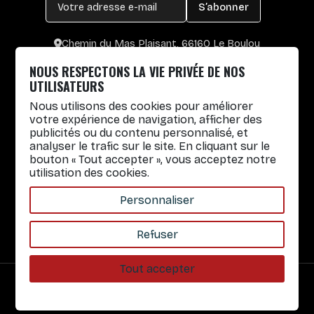
S’abonner
Chemin du Mas Plaisant, 66160 Le Boulou
+33 4 30 65 00 55
NOUS RESPECTONS LA VIE PRIVÉE DE NOS
Lun. au Vend. : 8h30-12h30 / 14h-17h
UTILISATEURS
Nous utilisons des cookies pour améliorer
Gobelets réutilisables
votre expérience de navigation, afficher des
publicités ou du contenu personnalisé, et
Infos pratiques
analyser le trafic sur le site. En cliquant sur le
bouton « Tout accepter », vous acceptez notre
Liens rapides
utilisation des cookies.
Nos Services
Personnaliser
À propos
Refuser
Tout accepter
Paiement sécurisé