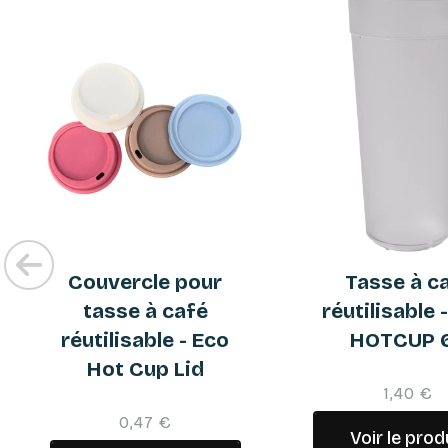
Couvercle pour
Tasse à c
tasse à café
réutilisable 
réutilisable - Eco
HOTCUP 
Hot Cup Lid
1,40 €
0,47 €
Voir le prod