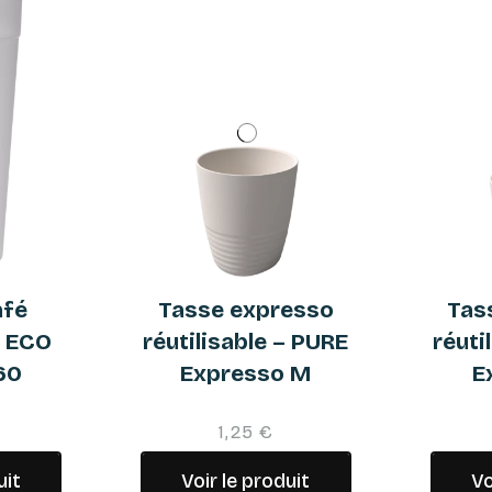
afé
Tasse expresso
Tas
- ECO
réutilisable – PURE
réuti
60
Expresso M
E
1,25 €
uit
Voir le produit
Vo