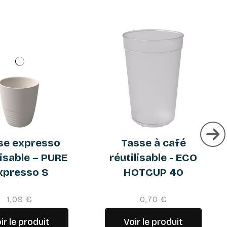
se expresso
Tasse à café
lisable – PURE
réutilisable - ECO
xpresso S
HOTCUP 40
1,09 €
0,70 €
ir le produit
Voir le produit