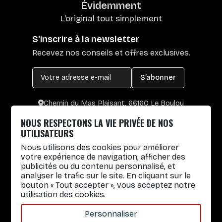
Évidemment
L'original tout simplement
S'inscrire à la newsletter
Recevez nos conseils et offres exclusives.
S’abonner
Chemin du Mas Plaisant, 66160 Le Boulou
+33 4 30 65 00 55
NOUS RESPECTONS LA VIE PRIVÉE DE NOS
Lun. au Vend. : 8h30-12h30 / 14h-17h
UTILISATEURS
Nous utilisons des cookies pour améliorer
Gobelets réutilisables
votre expérience de navigation, afficher des
publicités ou du contenu personnalisé, et
Infos pratiques
analyser le trafic sur le site. En cliquant sur le
bouton « Tout accepter », vous acceptez notre
Liens rapides
utilisation des cookies.
Nos Services
Personnaliser