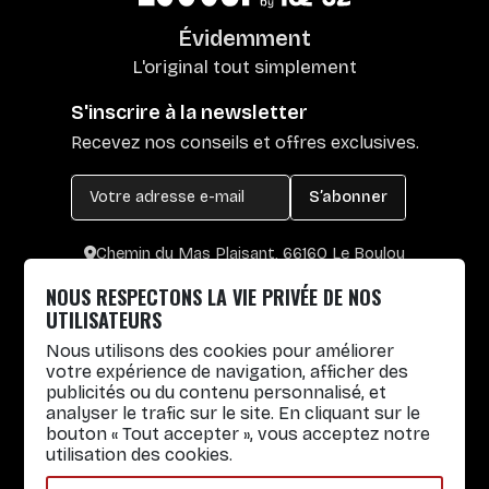
Évidemment
L'original tout simplement
S'inscrire à la newsletter
Recevez nos conseils et offres exclusives.
S’abonner
Chemin du Mas Plaisant, 66160 Le Boulou
+33 4 30 65 00 55
NOUS RESPECTONS LA VIE PRIVÉE DE NOS
Lun. au Vend. : 8h30-12h30 / 14h-17h
UTILISATEURS
Nous utilisons des cookies pour améliorer
Gobelets réutilisables
votre expérience de navigation, afficher des
publicités ou du contenu personnalisé, et
Infos pratiques
analyser le trafic sur le site. En cliquant sur le
bouton « Tout accepter », vous acceptez notre
Liens rapides
utilisation des cookies.
Nos Services