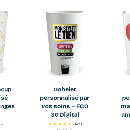
ocup
Gobelet
isé
personnalisé par
pe
anges
vos soins – ECO
ma
30 Digital
am
(2)
(421)