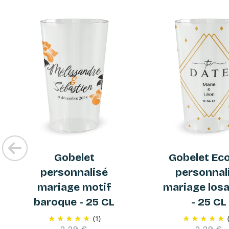
Gobelet
Gobelet Ec
personnalisé
personnal
mariage motif
mariage los
baroque - 25 CL
- 25 CL
(1)