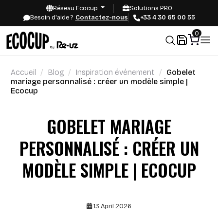
Réseau Ecocup
Solutions PRO
Besoin d'aide ?
Contactez-nous
+33 4 30 65 00 55
0
Accueil
Blog
Inspiration événement
Gobelet
mariage personnalisé : créer un modèle simple |
Ecocup
GOBELET MARIAGE
PERSONNALISÉ : CRÉER UN
MODÈLE SIMPLE | ECOCUP
13 April 2026