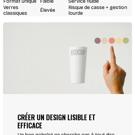
Format unique
Faible
Service fluide
Verres
Risque de casse + gestion
Élevée
classiques
lourde
CRÉER UN DESIGN LISIBLE ET
EFFICACE
Un bon gobelet ne cherche pas à tout dire.