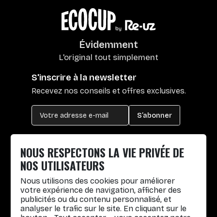
Évidemment
L'original tout simplement
S'inscrire à la newsletter
Recevez nos conseils et offres exclusives.
S’abonner
Chemin du Mas Plaisant, 66160 Le Boulou
NOUS RESPECTONS LA VIE PRIVÉE DE
+33 4 30 65 00 55
NOS UTILISATEURS
Lun. au Vend. : 8h30-12h30 / 14h-17h
Nous utilisons des cookies pour améliorer
Gobelets réutilisables
votre expérience de navigation, afficher des
publicités ou du contenu personnalisé, et
Infos pratiques
analyser le trafic sur le site. En cliquant sur le