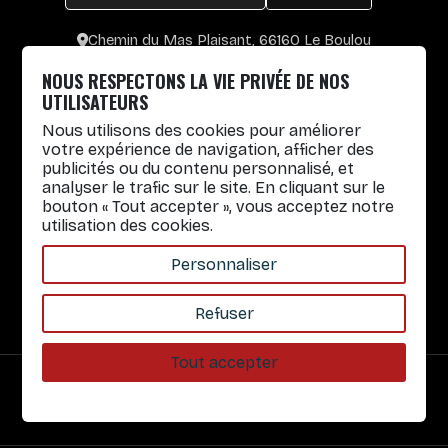
Chemin du Mas Plaisant, 66160 Le Boulou
+33 4 30 65 00 55
NOUS RESPECTONS LA VIE PRIVÉE DE NOS
Lun. au Vend. : 8h30-12h30 / 14h-17h
UTILISATEURS
Nous utilisons des cookies pour améliorer
Gobelets réutilisables
votre expérience de navigation, afficher des
publicités ou du contenu personnalisé, et
Infos pratiques
analyser le trafic sur le site. En cliquant sur le
bouton « Tout accepter », vous acceptez notre
Liens rapides
utilisation des cookies.
Nos Services
Personnaliser
À propos
Refuser
Tout accepter
Paiement sécurisé