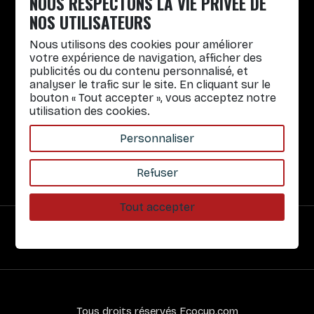
NOUS RESPECTONS LA VIE PRIVÉE DE
+33 4 30 65 00 55
NOS UTILISATEURS
Lun. au Vend. : 8h30-12h30 / 14h-17h
Nous utilisons des cookies pour améliorer
Gobelets réutilisables
votre expérience de navigation, afficher des
publicités ou du contenu personnalisé, et
Infos pratiques
analyser le trafic sur le site. En cliquant sur le
bouton « Tout accepter », vous acceptez notre
Liens rapides
utilisation des cookies.
Nos Services
Personnaliser
À propos
Refuser
Tout accepter
Paiement sécurisé
Tous droits réservés Ecocup.com