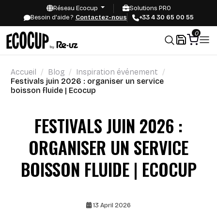
Réseau Ecocup
Solutions PRO
Besoin d'aide ?
Contactez-nous
+33 4 30 65 00 55
0
Accueil
Blog
Inspiration événement
Festivals juin 2026 : organiser un service
boisson fluide | Ecocup
FESTIVALS JUIN 2026 :
ORGANISER UN SERVICE
BOISSON FLUIDE | ECOCUP
13 April 2026