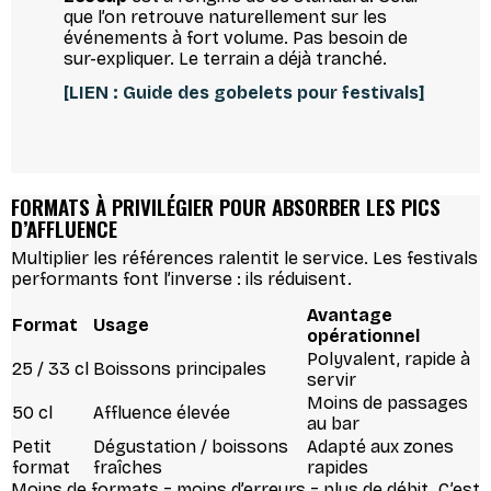
que l’on retrouve naturellement sur les
événements à fort volume. Pas besoin de
sur-expliquer. Le terrain a déjà tranché.
[LIEN : Guide des gobelets pour festivals]
FORMATS À PRIVILÉGIER POUR ABSORBER LES PICS
D’AFFLUENCE
Multiplier les références ralentit le service. Les festivals
performants font l’inverse : ils réduisent.
Avantage
Format
Usage
opérationnel
Polyvalent, rapide à
25 / 33 cl
Boissons principales
servir
Moins de passages
50 cl
Affluence élevée
au bar
Petit
Dégustation / boissons
Adapté aux zones
format
fraîches
rapides
Moins de formats = moins d’erreurs = plus de débit. C’est