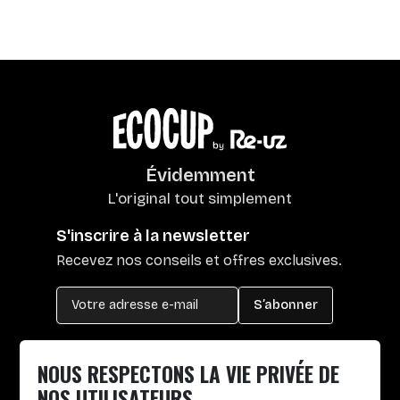
Évidemment
L'original tout simplement
S'inscrire à la newsletter
Recevez nos conseils et offres exclusives.
S’abonner
Chemin du Mas Plaisant, 66160 Le Boulou
NOUS RESPECTONS LA VIE PRIVÉE DE
+33 4 30 65 00 55
NOS UTILISATEURS