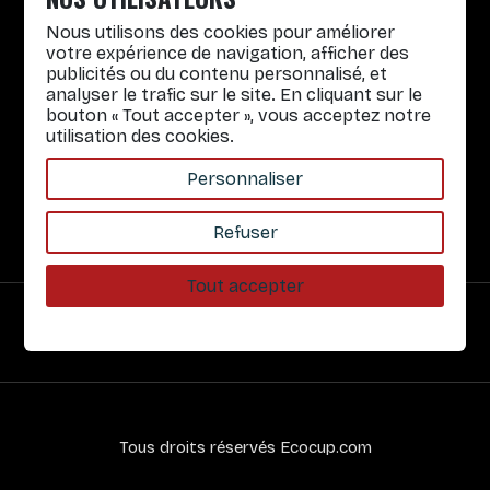
Lun. au Vend. : 8h30-12h30 / 14h-17h
Nous utilisons des cookies pour améliorer
Gobelets réutilisables
votre expérience de navigation, afficher des
publicités ou du contenu personnalisé, et
Infos pratiques
analyser le trafic sur le site. En cliquant sur le
bouton « Tout accepter », vous acceptez notre
Liens rapides
utilisation des cookies.
Nos Services
Personnaliser
À propos
Refuser
Tout accepter
Paiement sécurisé
Tous droits réservés Ecocup.com