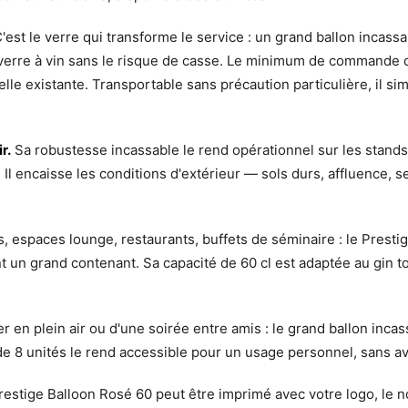
'est le verre qui transforme le service : un grand ballon incass
n verre à vin sans le risque de casse. Le minimum de commande de
lle existante. Transportable sans précaution particulière, il si
r.
Sa robustesse incassable le rend opérationnel sur les stands 
Il encaisse les conditions d'extérieur — sols durs, affluence, s
s, espaces lounge, restaurants, buffets de séminaire : le Prest
 un grand contenant. Sa capacité de 60 cl est adaptée au gin to
er en plein air ou d'une soirée entre amis : le grand ballon incas
 8 unités le rend accessible pour un usage personnel, sans a
estige Balloon Rosé 60 peut être imprimé avec votre logo, le n