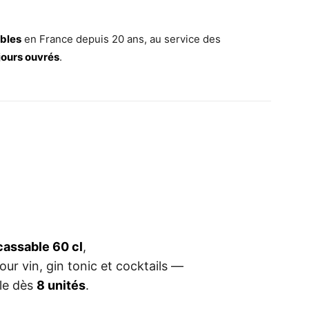
ables
en France depuis 20 ans, au service des
jours ouvrés
.
cassable 60 cl
,
ur vin, gin tonic et cocktails —
ble dès
8 unités
.