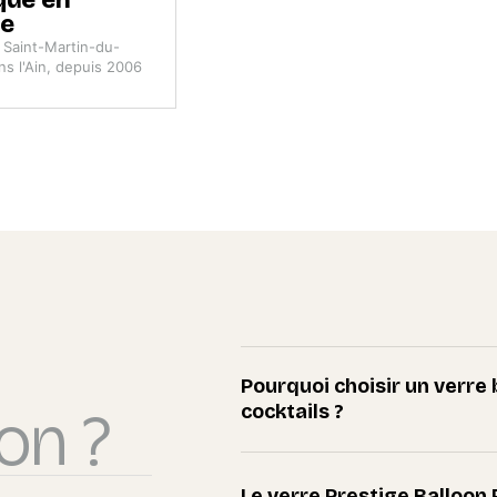
ce
e Saint-Martin-du-
ns l'Ain, depuis 2006
Pourquoi choisir un verre b
on ?
cocktails ?
Le verre Prestige Balloon 