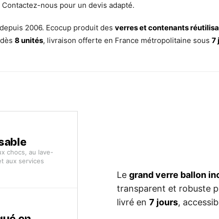
. Contactez-nous pour un devis adapté.
 depuis 2006. Ecocup produit des
verres et contenants réutilis
 dès
8 unités
, livraison offerte en France métropolitaine sous
7 
sable
ux chocs, au lave-
et aux services
Le
grand verre ballon in
transparent et robuste po
livré en
7 jours
, accessi
qué en