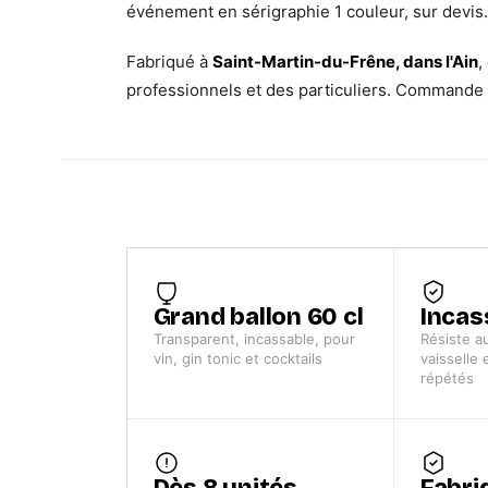
événement en sérigraphie 1 couleur, sur devis
Fabriqué à
Saint-Martin-du-Frêne, dans l'Ain
,
professionnels et des particuliers. Commande
Grand ballon 60 cl
Incas
Transparent, incassable, pour
Résiste a
vin, gin tonic et cocktails
vaisselle 
répétés
Dès 8 unités
Fabri