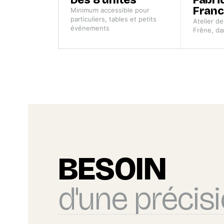
Fran
Minimum accessible pour
particuliers, tables et petits
Atelier d
événements
Frêne, da
BESOIN
d'une précisi