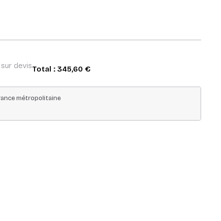
 sur devis
Total :
345,60 €
ance métropolitaine