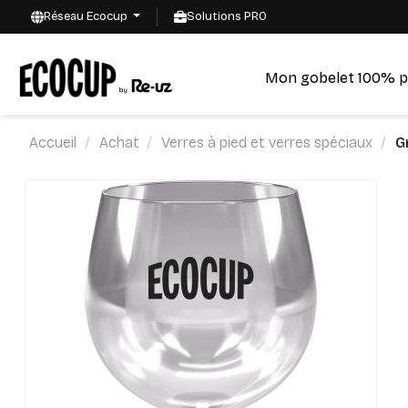
Réseau Ecocup
Solutions PRO
Mon gobelet 100% p
Accueil
Achat
Verres à pied et verres spéciaux
G