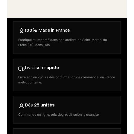
100%
Made in France
Fabriqué et imprimé dans nos ateliers de Saint-Martin-du-
Frêne (01), dans l'Ain.
Livraison
rapide
Livraison en 7 jours dès confirmation de commande, en France
métropolitaine.
Dès
25 unités
Commande en ligne, prix dégressif selon la quantité.