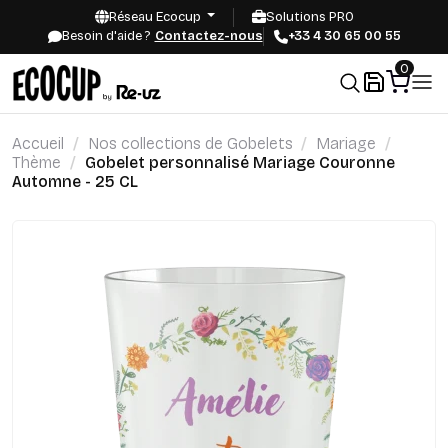
Réseau Ecocup
Solutions PRO
Besoin d'aide ?
Contactez-nous
+33 4 30 65 00 55
0
Accueil
Nos collections de Gobelets
Mariage
Thème
Gobelet personnalisé Mariage Couronne
Automne - 25 CL