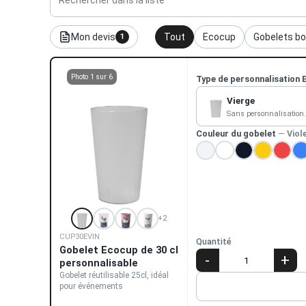
Mon devis
Tout
Ecocup
Gobelets b
1
Photo 1 sur 6
Type de personnalisation 
Vierge
Sans personnalisation.
Couleur du gobelet
—
Viol
+
2
CUP30EVIN
Quantité
Gobelet Ecocup de 30 cl
-
+
personnalisable
Gobelet réutilisable 25cl, idéal
pour événements