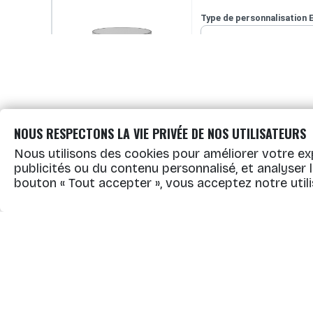
Type de personnalisation 
Vierge
Sans personnalisation.
Couleur du gobelet
—
Tran
NOUS RESPECTONS LA VIE PRIVÉE DE NOS UTILISATEURS
Quantité
-
+
Nous utilisons des cookies pour améliorer votre ex
CUP40EFRN
publicités ou du contenu personnalisé, et analyser le 
Gobelet Ecocup de 40 cl
bouton « Tout accepter », vous acceptez notre utili
personnalisable
CUP50EFRN
Type de personnalisation 
Gobelet Ecocup de 50 cl
personnalisable
Vierge
Sans personnalisation.
Couleur du gobelet
—
Tran