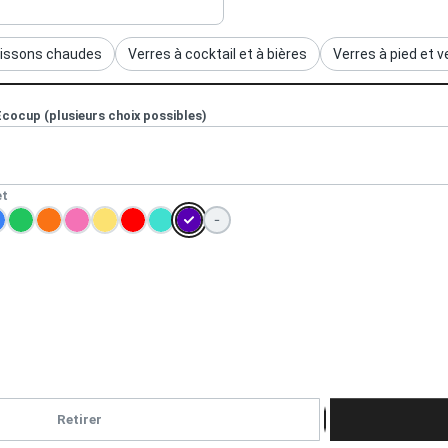
oissons chaudes
Verres à cocktail et à bières
Verres à pied et 
Ecocup (plusieurs choix possibles)
et
−
Retirer