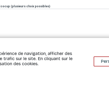
Ecocup (plusieurs choix possibles)
slucide
périence de navigation, afficher des
trafic sur le site. En cliquant sur le
Per
Ajouter la sélection
sation des cookies.
Ecocup (plusieurs choix possibles)
slucide