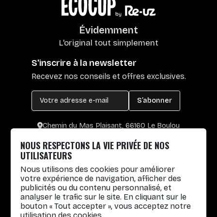
Évidemment
L'original tout simplement
S'inscrire à la newsletter
Recevez nos conseils et offres exclusives.
S’abonner
Chemin du Mas Plaisant, 66160 Le Boulou
+33 4 30 65 00 55
NOUS RESPECTONS LA VIE PRIVÉE DE NOS
Lun. au Vend. : 8h30-12h30 / 14h-17h
UTILISATEURS
Nous utilisons des cookies pour améliorer
Gobelets réutilisables
votre expérience de navigation, afficher des
publicités ou du contenu personnalisé, et
Infos pratiques
analyser le trafic sur le site. En cliquant sur le
bouton « Tout accepter », vous acceptez notre
Liens rapides
utilisation des cookies.