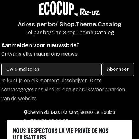
Adres per bo/ Shop.Theme.Catalog
Tel par bo/trad Shop.Theme.Catalog
Aanmelden voor nieuwsbrief
Ontvang elke maand ons nieuws
Abonneer
Je kunt je op elk moment uitschrijven. Onze
contactgegevens vind je in de gebruiksvoorwaarden
van de website.
Chemin du Mas Plaisant, 66160 Le Boulou
+33 4 30 65 00 55
NOUS RESPECTONS LA VIE PRIVÉE DE NOS
Lun. au Vend. : 8h30-12h30 / 14h-17h
UTILISATEURS