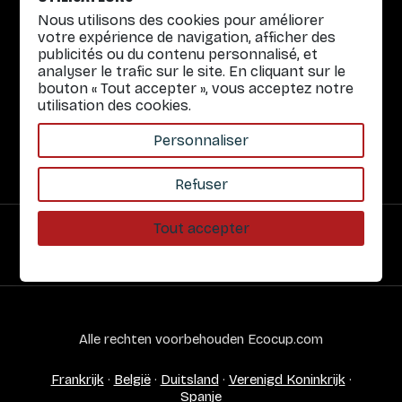
Herbruikbare bekers
Nous utilisons des cookies pour améliorer
votre expérience de navigation, afficher des
Praktische informatie
publicités ou du contenu personnalisé, et
analyser le trafic sur le site. En cliquant sur le
Snelle links
bouton « Tout accepter », vous acceptez notre
utilisation des cookies.
Onze diensten
Over ons
Personnaliser
Refuser
Tout accepter
Veilige betaling
Alle rechten voorbehouden Ecocup.com
Frankrijk
·
België
·
Duitsland
·
Verenigd Koninkrijk
·
Spanje