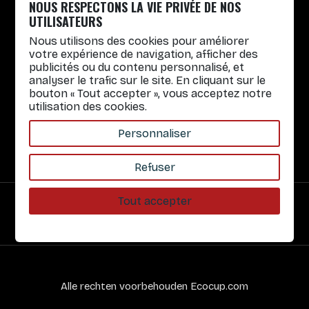
NOUS RESPECTONS LA VIE PRIVÉE DE NOS
Lun. au Vend. : 8h30-12h30 / 14h-17h
UTILISATEURS
Herbruikbare bekers
Nous utilisons des cookies pour améliorer
votre expérience de navigation, afficher des
Praktische informatie
publicités ou du contenu personnalisé, et
analyser le trafic sur le site. En cliquant sur le
Snelle links
bouton « Tout accepter », vous acceptez notre
utilisation des cookies.
Onze diensten
Over ons
Personnaliser
Refuser
Tout accepter
Veilige betaling
Alle rechten voorbehouden Ecocup.com