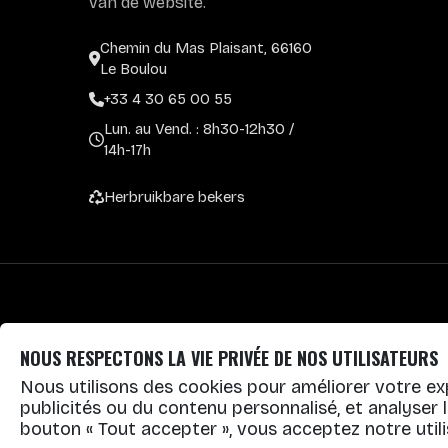
van de website.
Chemin du Mas Plaisant, 66160
Le Boulou
+33 4 30 65 00 55
Lun. au Vend. : 8h30-12h30 /
14h-17h
Herbruikbare bekers
NOUS RESPECTONS LA VIE PRIVÉE DE NOS UTILISATEURS
Nous utilisons des cookies pour améliorer votre ex
publicités ou du contenu personnalisé, et analyser le 
Alle rechten voorbehouden Ecocup.com
bouton « Tout accepter », vous acceptez notre utili