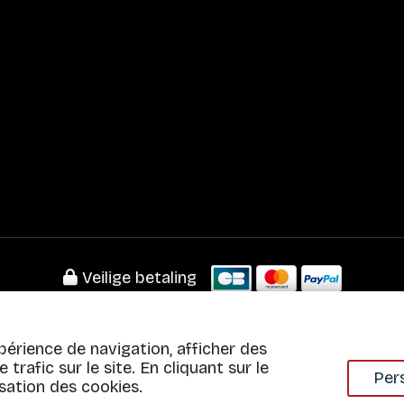
Veilige betaling
périence de navigation, afficher des
trafic sur le site. En cliquant sur le
Frankrijk
·
België
·
Duitsland
·
Verenigd Koninkrijk
·
Spanje
Per
sation des cookies.