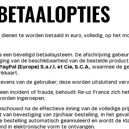
BETAALOPTIES
 dienen te worden betaald in euro, volledig, op het m
a een beveiligd betaalsysteem. De afschrijving gebe
tiging van de beschikbaarheid van de bestelde product
PayPal (Europe) S.a.r.l. et Cie, S.C.A.
, waarmee de geb
nkkaart.
vens van de gebruiker; deze worden uitsluitend verw
, een incident of fraude, behoudt Re-uz France zich he
 worden ingeroepen.
eschouwd na de effectieve inning van de volledige pri
an bevestiging van zijn/haar bestelling. In het geval
de bestelling automatisch geannuleerd en wordt de Kl
end in elektronische vorm te ontvangen.