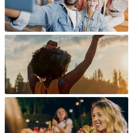
ONDERWIJS EN
JEUGD
MUZIEK,
CULTUUR EN
FESTIVALS