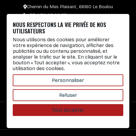
Chemin du Mas Plaisant, 66160 Le Boulou
+33 4 30 65 00 55
NOUS RESPECTONS LA VIE PRIVÉE DE NOS
Lun. au Vend. : 8h30-12h30 / 14h-17h
UTILISATEURS
Herbruikbare bekers
Nous utilisons des cookies pour améliorer
votre expérience de navigation, afficher des
Praktische informatie
publicités ou du contenu personnalisé, et
analyser le trafic sur le site. En cliquant sur le
Snelle links
bouton « Tout accepter », vous acceptez notre
utilisation des cookies.
Onze diensten
Over ons
Personnaliser
Refuser
Tout accepter
Veilige betaling